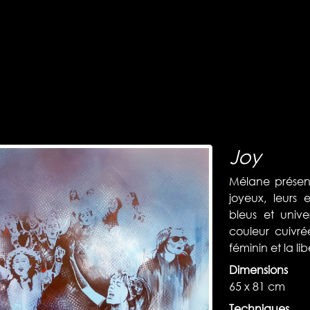
Joy
Mélane présent
joyeux, leurs
bleus et univ
couleur cuivré
féminin et la lib
Dimensions
65 x 81 cm
Techniques